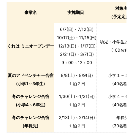
対象者
事業名
実施期日
（予定定員
6/7(日)・7/12(日)
10/17(土)・11/15(日)
幼児・小学生と
くれは ミニオープンデー
12/13(日)・1/17(日)
(100名程度
2/21(日)・3/7(日)
9：00～12：00
夏のアドベンチャー合宿
8/8(土)～8/9(日)
小学１～３
(小学1～3年生)
１泊２日
(40名程度
冬のチャレンジ合宿
1/30(土)～1/31(日)
小学４～６
(小学4～6年生)
１泊２日
(40名程度
冬のチャレンジ合宿
2/13(土)～2/14(日)
年長児
(年長児)
１泊２日
(30名程度